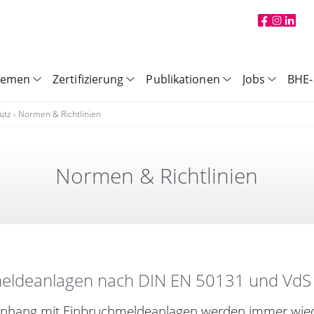
hemen
Zertifizierung
Publikationen
Jobs
BHE-
hutz
Normen & Richtlinien
Normen & Richt­li­nien
eldeanlagen nach DIN EN 50131 und VdS
hang mit Einbruchmeldeanlagen werden immer wie