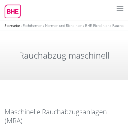
Startseite
Fachthemen
Normen und Richtlinien
BHE-Richtlinien
Rauchabzu
Rauch­abzug maschi­nell
Maschi­nelle Rauch­ab­zugs­an­lagen
(MRA)