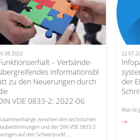
26.08.2022
22.07.2
Funktionserhalt – Verbände-
Infop
übergreifendes Informationsbl
syste
att zu den Neuerungen durch
der E
die
Schni
DIN VDE 0833-2: 2022-06
Was ist 
Zusammenhänge zwischen den technischen
Baubestimmungen und der DIN VDE 0833-2
bezogen auf den Schwerpunkt …