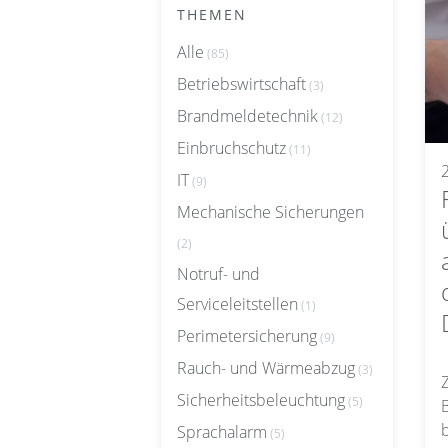
THEMEN
Alle
(85)
Betriebswirtschaft
(3)
Brandmeldetechnik
(12)
Einbruchschutz
(11)
IT
(9)
Mechanische Sicherungen
(2)
Notruf- und
Serviceleitstellen
(1)
Perimetersicherung
(9)
Rauch- und Wärmeabzug
(3)
Sicherheitsbeleuchtung
(5)
Sprachalarm
(5)