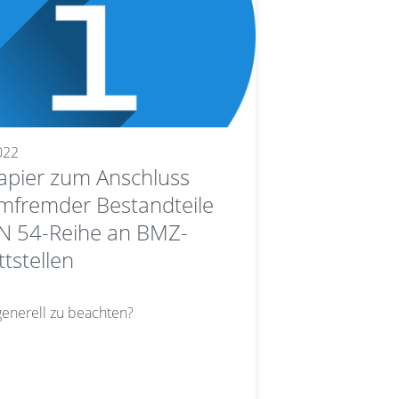
022
apier zum Anschluss
mfremder Bestandteile
N 54-Reihe an BMZ-
ttstellen
generell zu beachten?