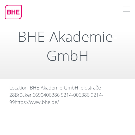
BHE-Akademie-
GmbH
Location: BHE-Akademie-GmbH
Feldstraße
28
Brücken
66904
06386 9214-0
06386 9214-
99
https://www.bhe.de/