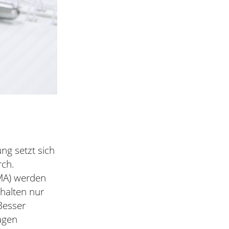
ng setzt sich
rch.
BMA) werden
halten nur
Besser
agen