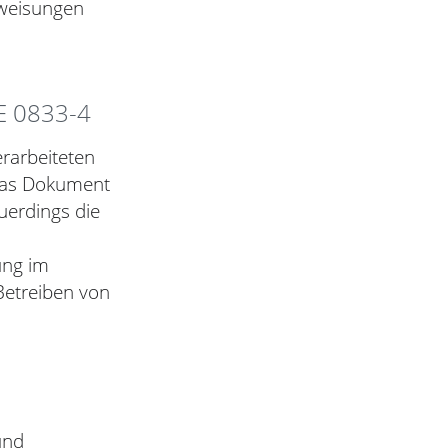
nweisungen
DE 0833-4
rarbeiteten
Das Dokument
uerdings die
ung im
 Betreiben von
und