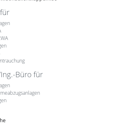
für
agen
A
RWA
gen
n
ntrauchung
Ing.-Büro für
agen
rmeabzugsanlagen
gen
che