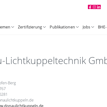
hemen
Zertifizierung
Publikationen
Jobs
BHE-
-Lichtkuppeltechnik Gm
ofen-Berg
3767
0281
onaulichtkuppeln.de
ww.donaulichtkuppeln.de