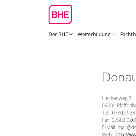
Der BHE
Weiterbildung
Facht
Donau
Heckenweg 7
89284 Pfaffenh
Tel.: 07302 92
Fax: 07302 920
E-Mail: mail@d
Web:
http://w