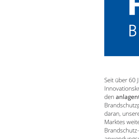
Seit über 60
Innovationskr
den
anlagen
Brandschutzpa
daran, unser
Marktes weit
Brandschutz-P
anwendungso