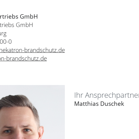
rtriebs GmbH
rtriebs GmbH
urg
500-0
hekatron-brandschutz.de
on-brandschutz.de
Ihr Ansprechpartne
Matthias Duschek