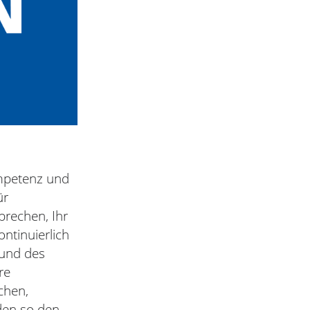
ompetenz und
ür
prechen, Ihr
ntinuierlich
 und des
re
chen,
den so den