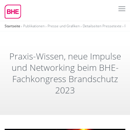
Startseite
Publikationen
Presse und Grafiken
Detailseiten Pressetexte
Pra
Praxis-Wissen, neue Impulse
und Networ­king beim BHE-
Fach­kon­gress Brand­schutz
2023