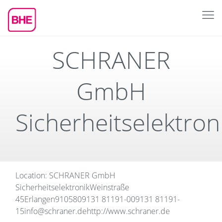
SCHRANER
GmbH
Sicherheitselektron
Location: SCHRANER GmbH
Sicherheitselektronik
Weinstraße
45
Erlangen
91058
09131 81191-0
09131 81191-
15
info@schraner.de
http://www.schraner.de