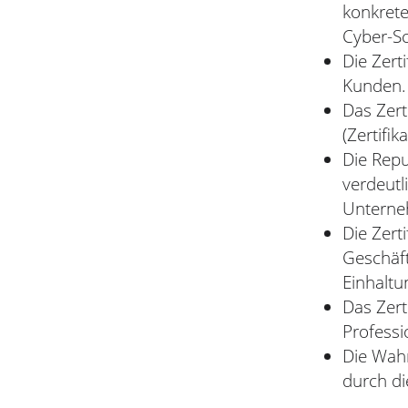
konkrete
Cyber-S
Die Zert
Kunden.
Das Zert
(Zertifi
Die Repu
verdeutl
Unterneh
Die Zert
Geschäft
Einhaltu
Das Zert
Professi
Die Wahr
durch di