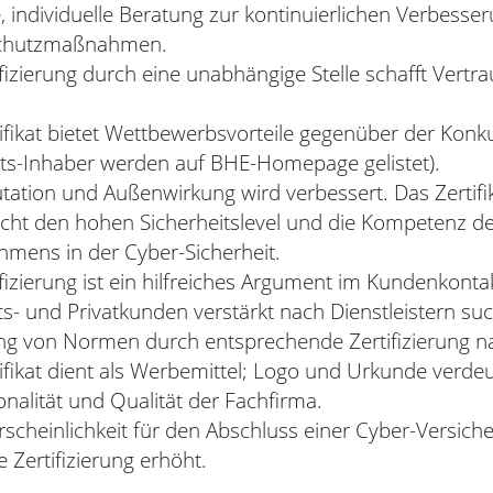
, individuelle Beratung zur kontinuierlichen Verbesser
chutzmaßnahmen.
ifizierung durch eine unabhängige Stelle schafft Vertr
ifikat bietet Wettbewerbsvorteile gegenüber der Konk
kats-Inhaber werden auf BHE-Homepage gelistet).
tation und Außenwirkung wird verbessert. Das Zertifi
icht den hohen Sicherheitslevel und die Kompetenz d
mens in der Cyber-Sicherheit.
ifizierung ist ein hilfreiches Argument im Kundenkonta
s- und Privatkunden verstärkt nach Dienstleistern suc
ng von Normen durch entsprechende Zertifizierung n
ifikat dient als Werbemittel; Logo und Urkunde verdeu
onalität und Qualität der Fachfirma.
scheinlichkeit für den Abschluss einer Cyber-Versich
e Zertifizierung erhöht.