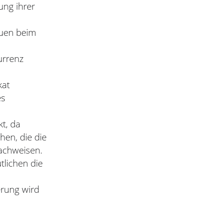
ung ihrer
auen beim
urrenz
kat
es
kt, da
hen, die die
achweisen.
tlichen die
erung wird