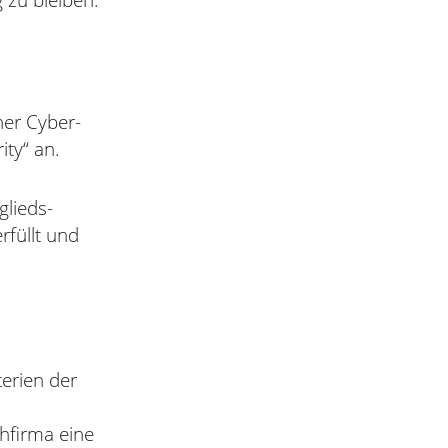
 zu bleiben.
ner Cyber-
ity“ an.
glieds-
rfüllt und
terien der
hfirma eine