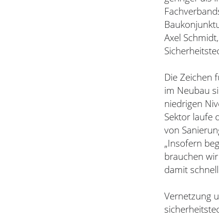
Fachverbands 
Baukonjunktur
Axel Schmidt
Sicherheitstec
Die Zeichen 
im Neubau sin
niedrigen Ni
Sektor laufe 
von Sanierun
„Insofern beg
brauchen wir
damit schnell
Vernetzung un
sicherheitste