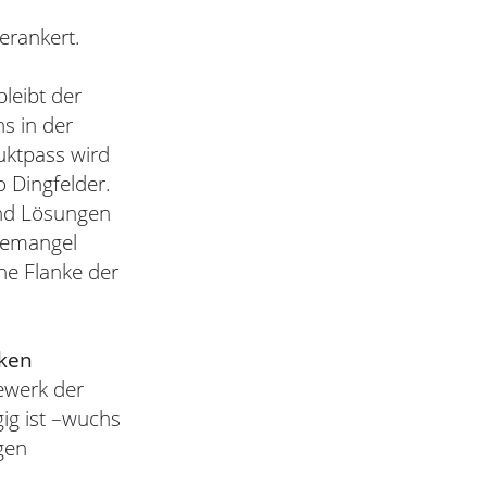
erankert.
leibt der
s in der
uktpass wird
 Dingfelder.
und Lösungen
temangel
ene Flanke der
ken
ewerk der
ig ist –wuchs
gen