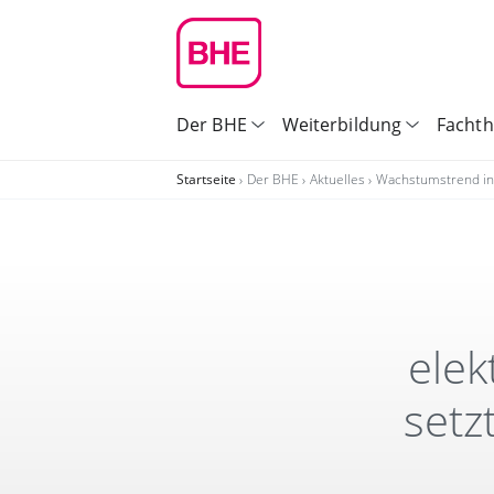
Der BHE
Weiterbildung
Facht
Startseite
Der BHE
Aktuelles
Wachstumstrend in d
elek
setz