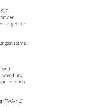
 820
ität der
en sorgen für
rungssysteme,
- und
lionen Euro
pricht, doch
ng (RWA/NL)