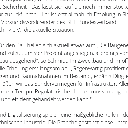
Sicherheit. „Das lässt sich auf die noch immer stoc
 zurückführen. Hier ist erst allmählich Erholung in Sich
, Vorstandsvorsitzender des BHE Bundesverband
hnik e.V., die aktuelle Situation.
für den Bau hellen sich aktuell etwas auf: „Die Baug
d zuletzt um vier Prozent angestiegen, allerdings vo
veau ausgehend“, so Schmidt. Im Zweckbau und im öff
die Erholung erst langsam an. „Gegenwärtig profitiert
gen und Baumaßnahmen im Bestand“, ergänzt Dingfe
rüßen wir das Sondervermögen für Infrastruktur. Alle
 mehr Tempo. Regulatorische Hürden müssen abgeb
 und effizient gehandelt werden kann.“
d Digitalisierung spielen eine maßgebliche Rolle in d
chnischen Industrie. Die Branche gestaltet diese unte