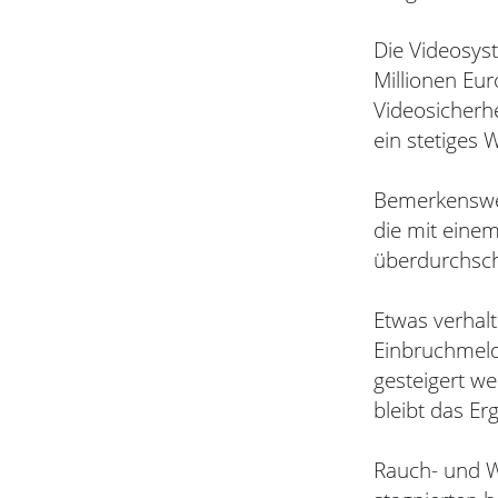
Die Videosys
Millionen Euro
Videosicherh
ein stetiges
Bemerkenswert
die mit einem
überdurchsch
Etwas verhalt
Einbruchmeld
gesteigert w
bleibt das Er
Rauch- und W