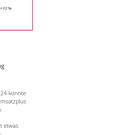
ung
024 konnte
 Umsatzplus
.
t etwas
-