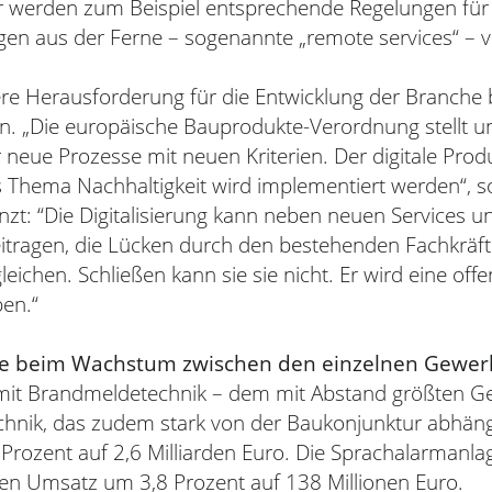
 werden zum Beispiel entsprechende Regelungen für
gen aus der Ferne – sogenannte „remote services“ – v
re Herausforderung für die Entwicklung der Branche b
. „Die europäische Bauprodukte-Verordnung stellt un
neue Prozesse mit neuen Kriterien. Der digitale Prod
Thema Nachhaltigkeit wird implementiert werden“, so
nzt: “Die Digitalisierung kann neben neuen Services 
itragen, die Lücken durch den bestehenden Fachkräf
eichen. Schließen kann sie sie nicht. Er wird eine off
ben.“
e beim Wachstum zwischen den einzelnen Gewer
it Brandmeldetechnik – dem mit Abstand größten G
echnik, das zudem stark von der Baukonjunktur abhäng
Prozent auf 2,6 Milliarden Euro. Die Sprachalarmanla
ren Umsatz um 3,8 Prozent auf 138 Millionen Euro.