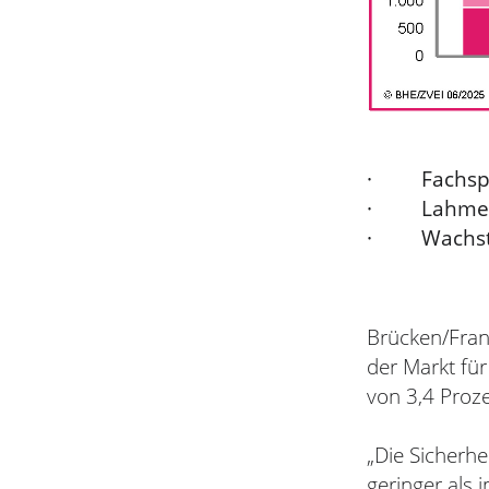
· Fachspart
· Lahmende
· Wachstums
Brücken/Fran
der Markt für
von 3,4 Proze
„Die Sicherh
geringer als 