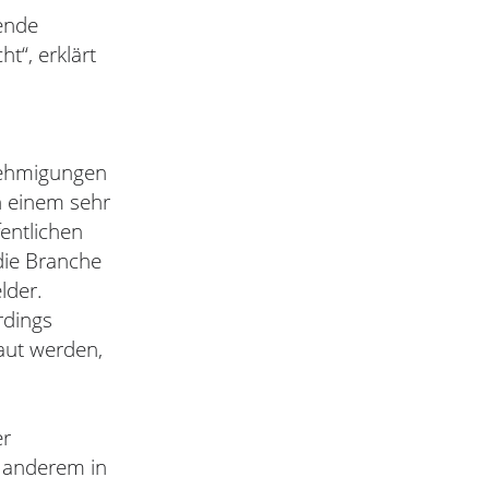
kende
t“, erklärt
enehmigungen
n einem sehr
entlichen
 die Branche
lder.
rdings
aut werden,
er
r anderem in