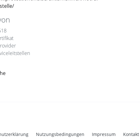
stelle/
von
518
tifikat
rovider
iceleitstellen
che
hutzerklärung
Nutzungsbedingungen
Impressum
Kontakt