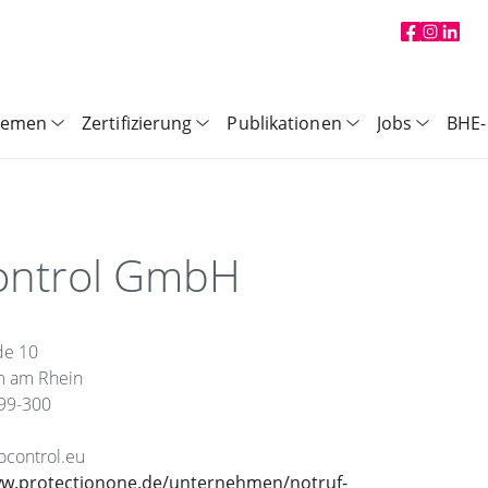
hemen
Zertifizierung
Publikationen
Jobs
BHE-
ontrol GmbH
de 10
 am Rhein
699-300
ocontrol.eu
ww.protectionone.de/unternehmen/notruf-