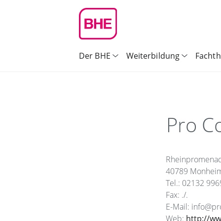
Der BHE
Weiterbildung
Facht
Pro C
Rheinpromena
40789 Monheim
Tel.: 02132 99
Fax: ./.
E-Mail: info@pr
Web:
http://w