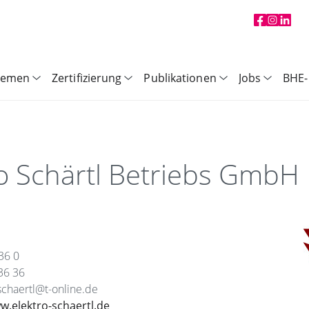
hemen
Zertifizierung
Publikationen
Jobs
BHE-
ro Schärtl Betriebs GmbH
36 0
36 36
-schaertl@t-online.de
w.elektro-schaertl.de